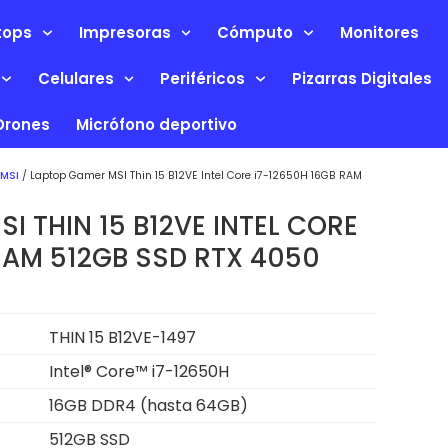
tops
Impresoras
Cómputo
Monitores
Celulares
Periféricos
Pizarras Digitales
Drones
Micrófono deportivo
MSI
/ Laptop Gamer MSI Thin 15 B12VE Intel Core i7-12650H 16GB RAM
I THIN 15 B12VE INTEL CORE
RAM 512GB SSD RTX 4050
THIN 15 B12VE-1497
Intel® Core™ i7-12650H
16GB DDR4 (hasta 64GB)
512GB SSD