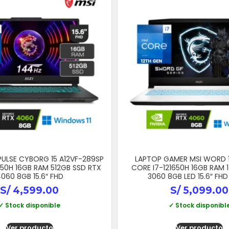
PULSE CYBORG 15 A12VF-289SP
LAPTOP GAMER MSI WORD 
650H 16GB RAM 512GB SSD RTX
CORE I7-121650H 16GB RAM 
060 8GB 15.6″ FHD
3060 8GB LED 15.6″ FHD
S/
4,599.00
S/
5,099.00
✓ Stock disponible
✓ Stock disponibl
Ver producto
Ver producto