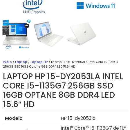
Inicio
/
Laptop
/
Laptop HP
/ Laptop HP 15-DY2053LA Intel Core i5-1135G7
256GB SSD 16GB Optane 8GB DDR4 LED 15.6″ HD
LAPTOP HP 15-DY2053LA INTEL
CORE I5-1135G7 256GB SSD
16GB OPTANE 8GB DDR4 LED
15.6″ HD
Modelo
HP 15-dy2053la
Intel® Core™ i5-1135G7 de 11.ª