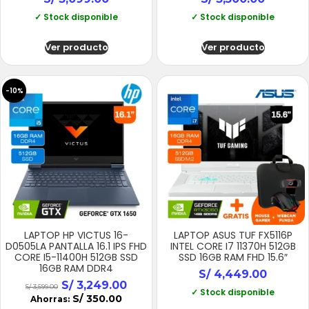
✓ Stock disponible
✓ Stock disponible
Ver producto
Ver producto
-10%
LAPTOP HP VICTUS 16-
LAPTOP ASUS TUF FX5116P
D0505LA PANTALLA 16.1 IPS FHD
INTEL CORE I7 11370H 512GB
CORE I5-11400H 512GB SSD
SSD 16GB RAM FHD 15.6″
16GB RAM DDR4
S/
4,449.00
S/
3,249.00
S/
3,599.00
✓ Stock disponible
S/
350.00
Ahorras: