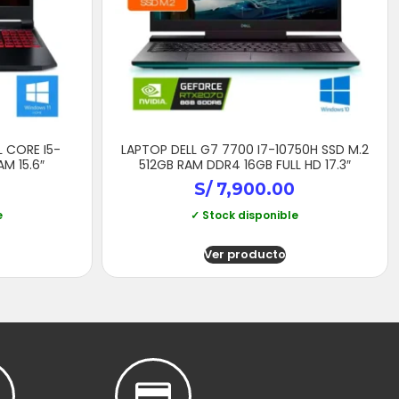
L CORE I5-
LAPTOP DELL G7 7700 I7-10750H SSD M.2
M 15.6″
512GB RAM DDR4 16GB FULL HD 17.3″
S/
7,900.00
e
✓ Stock disponible
Ver producto