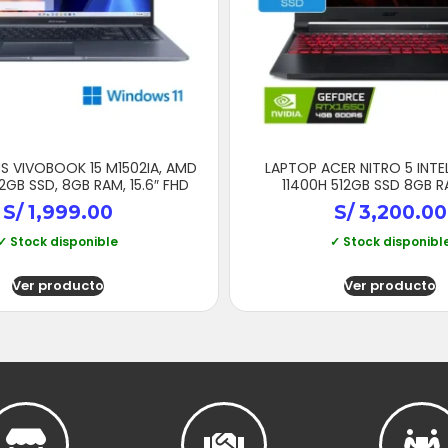
S VIVOBOOK 15 M1502IA, AMD
LAPTOP ACER NITRO 5 INTE
12GB SSD, 8GB RAM, 15.6″ FHD
11400H 512GB SSD 8GB RA
S/
1,999.00
S/
3,200.00
✓ Stock disponible
✓ Stock disponibl
Ver producto
Ver producto