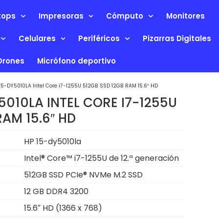
tops
Impresoras
Cómputo
Monitores
Celulares
Periféricos
Pizarras Digitales
Drones
Micrófono deportivo
15-DY5010LA Intel Core i7-1255U 512GB SSD 12GB RAM 15.6″ HD
5010LA INTEL CORE I7-1255U
RAM 15.6″ HD
HP 15-dy5010la
Intel® Core™ i7-1255U de 12.ª generación
512GB SSD PCIe® NVMe M.2 SSD
12 GB DDR4 3200
15.6″ HD (1366 x 768)