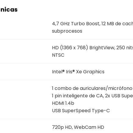
cnicas
4,7 GHz Turbo Boost, 12 MB de caché 
subprocesos
HD (1366 x 768) BrightView, 250 ni
NTSC
Intel® Iris® Xe Graphics
1 combo de auriculares/micrófono
1 pin inteligente de CA, 2x USB Su
HDMI 1.4b
USB SuperSpeed Type-C
720p HD, WebCam HD