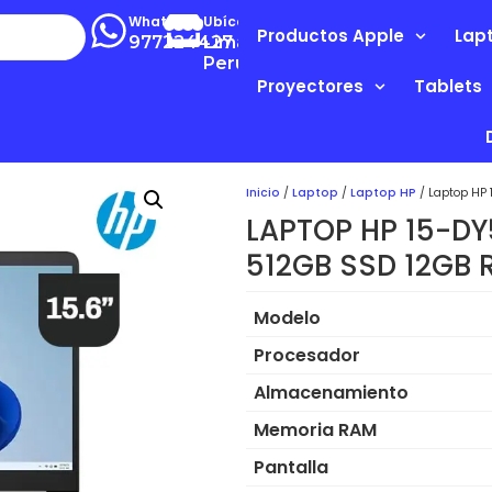
Whatsapp
Ubícanos
Productos Apple
Lap
977224427
Lima-
Perú
Proyectores
Tablets
Inicio
/
Laptop
/
Laptop HP
/ Laptop HP 
LAPTOP HP 15-DY
512GB SSD 12GB 
Modelo
Procesador
Almacenamiento
Memoria RAM
Pantalla