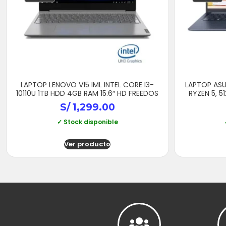
LAPTOP LENOVO V15 IML INTEL CORE I3-
LAPTOP ASU
10110U 1TB HDD 4GB RAM 15.6″ HD FREEDOS
RYZEN 5, 5
S/
1,299.00
✓ Stock disponible
Ver producto