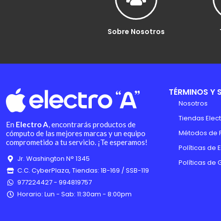
Sobre Nosotros
TÉRMINOS Y 
Nosotros
Tiendas Elect
En
Electro A
, encontrarás productos de
Métodos de 
cómputo de las mejores marcas y un equipo
comprometido a tu servicio. ¡Te esperamos!
Políticas de 
Jr. Washington N° 1345
Políticas de 
C.C. CyberPlaza, Tiendas: 1B-169 / SSB-119
977224427 - 994819757
Horario: Lun - Sab: 11:30am - 8:00pm