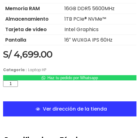
Memoria RAM
16GB DDR5 5600MHz
Almacenamiento
1TB PCIe® NVMe™
Tarjeta de video
Intel Graphics
Pantalla
16″ WUXGA IPS 60Hz
S/
4,699.00
Categoría :
Laptop HP
Haz tu pedido por Whatsapp
Ver dirección de la tienda