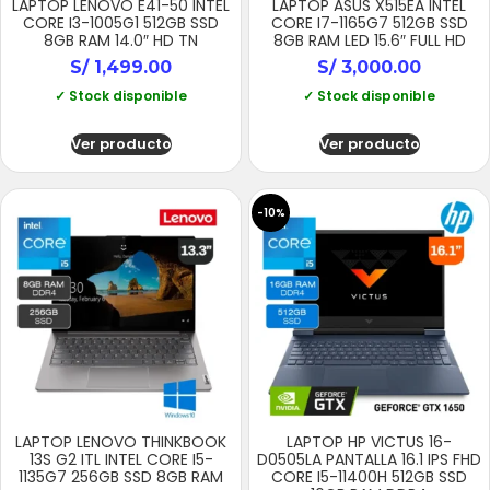
LAPTOP LENOVO E41-50 INTEL
LAPTOP ASUS X515EA INTEL
CORE I3-1005G1 512GB SSD
CORE I7-1165G7 512GB SSD
8GB RAM 14.0″ HD TN
8GB RAM LED 15.6″ FULL HD
S/
1,499.00
S/
3,000.00
✓ Stock disponible
✓ Stock disponible
Ver producto
Ver producto
-10%
LAPTOP LENOVO THINKBOOK
LAPTOP HP VICTUS 16-
13S G2 ITL INTEL CORE I5-
D0505LA PANTALLA 16.1 IPS FHD
1135G7 256GB SSD 8GB RAM
CORE I5-11400H 512GB SSD