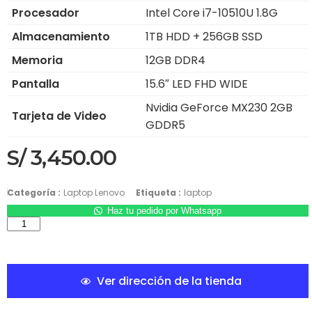
Procesador
Intel Core i7-10510U 1.8G
Almacenamiento
1TB HDD + 256GB SSD
Memoria
12GB DDR4
Pantalla
15.6″ LED FHD WIDE
Nvidia GeForce MX230 2GB
Tarjeta de Video
GDDR5
S/
3,450.00
Categoría :
Laptop Lenovo
Etiqueta :
laptop
Haz tu pedido por Whatsapp
Ver dirección de la tienda