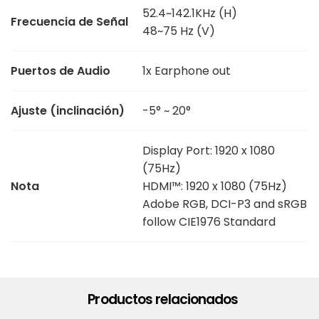
52.4~142.1KHz (H)
Frecuencia de Señal
48~75 Hz (V)
Puertos de Audio
1x Earphone out
Ajuste (inclinación)
-5° ~ 20°
Display Port: 1920 x 1080
(75Hz)
Nota
HDMI™: 1920 x 1080 (75Hz)
Adobe RGB, DCI-P3 and sRGB
follow CIE1976 Standard
Productos relacionados