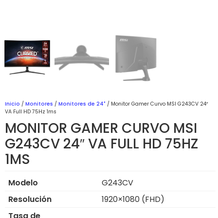
Inicio
/
Monitores
/
Monitores de 24"
/ Monitor Gamer Curvo MSI G243CV 24″
VA Full HD 75Hz 1ms
MONITOR GAMER CURVO MSI
G243CV 24″ VA FULL HD 75HZ
1MS
Modelo
G243CV
Resolución
1920×1080 (FHD)
Tasa de