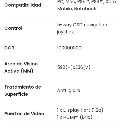
PC, Mac, PS5™, PS4™, Xbox,
Compatibilidad
Mobile, Notebook
5-way OSD navigation
Control
joystick
DCR
100000000:1
Area de Visión
598(H)x336(V)
Activa (MM)
Tratamiento de
Anti-glare
Superficie
1 x Display Port (1.2a)
Puertos de Video
1 x HDMI™ (1.4b)