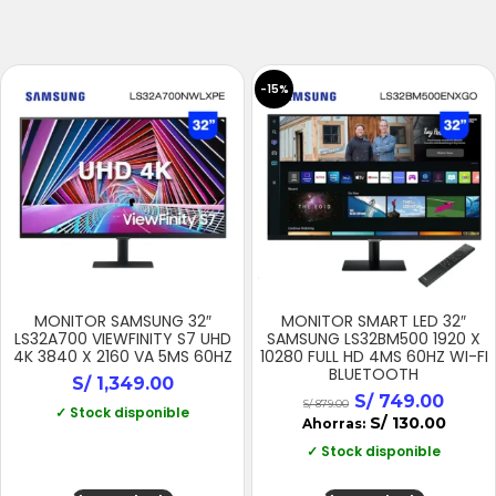
-15%
MONITOR SAMSUNG 32″
MONITOR SMART LED 32″
LS32A700 VIEWFINITY S7 UHD
SAMSUNG LS32BM500 1920 X
4K 3840 X 2160 VA 5MS 60HZ
10280 FULL HD 4MS 60HZ WI-FI
BLUETOOTH
S/
1,349.00
S/
749.00
S/
879.00
✓ Stock disponible
S/
130.00
Ahorras:
✓ Stock disponible