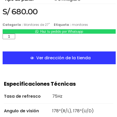
S/
680.00
Categoría :
Monitores de 27"
Etiqueta :
monitores
Haz tu pedido por Whatsapp
Ver dirección de la tienda
Especificaciones Técnicas
Tasa de refresco
75Hz
Angulo de visión
178º(R/L), 178º(U/D)