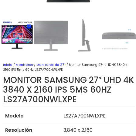
Inicio
/
Monitores
/
Monitores de 27"
/ Monitor Samsung 27″ UHD 4K 3840 x
2160 IPS 5ms 60Hz LS27A700NWLXPE
MONITOR SAMSUNG 27″ UHD 4K
3840 X 2160 IPS 5MS 60HZ
LS27A700NWLXPE
Modelo
LS27A700NWLXPE
Resolución
3,840 x 2,160