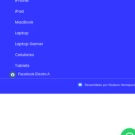
iPhone
iPad
MacBook
Laptop
Laptop Gamer
Celulares
Tablets
Facebook Electro A
Desarrollado por Giuliano Henriquez