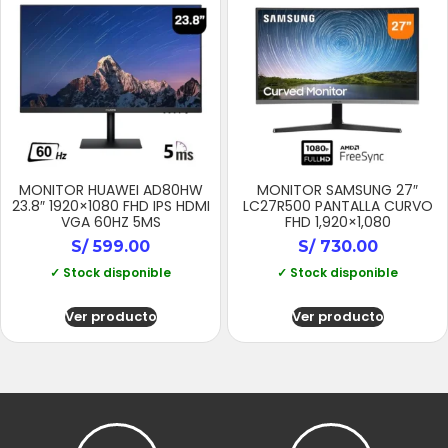
MONITOR HUAWEI AD80HW
MONITOR SAMSUNG 27″
23.8″ 1920×1080 FHD IPS HDMI
LC27R500 PANTALLA CURVO
VGA 60HZ 5MS
FHD 1,920×1,080
S/
599.00
S/
730.00
✓ Stock disponible
✓ Stock disponible
Ver producto
Ver producto