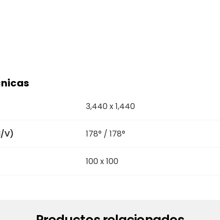
cnicas
3,440 x 1,440
H/V)
178° / 178°
100 x 100
Productos relacionados