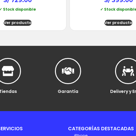
S/
729.00
S/
399.00
✓ Stock disponible
✓ Stock disponibl
Ver producto
Ver producto
Tiendas
Garantía
Delivery y E
SERVICIOS
CATEGORÍAS DESTACADAS
iPhone