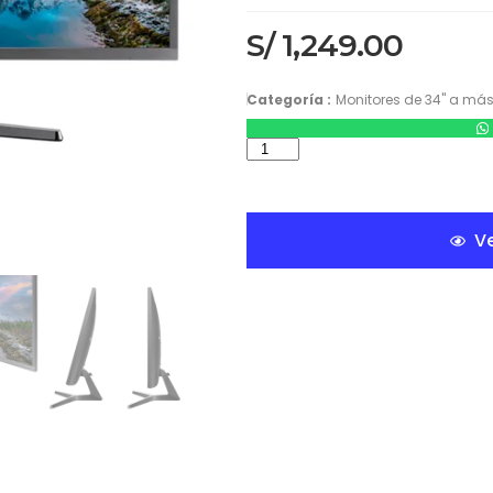
S/
1,249.00
Categoría :
Monitores de 34" a má
Ve