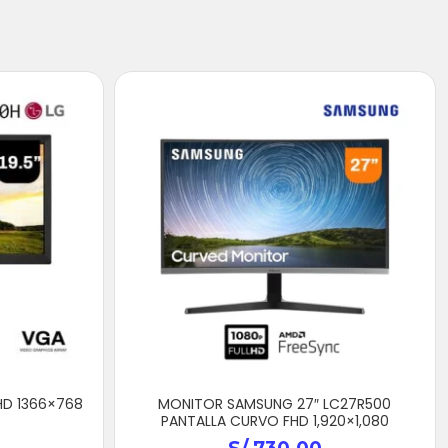
HD 1366×768
MONITOR SAMSUNG 27″ LC27R500
PANTALLA CURVO FHD 1,920×1,080