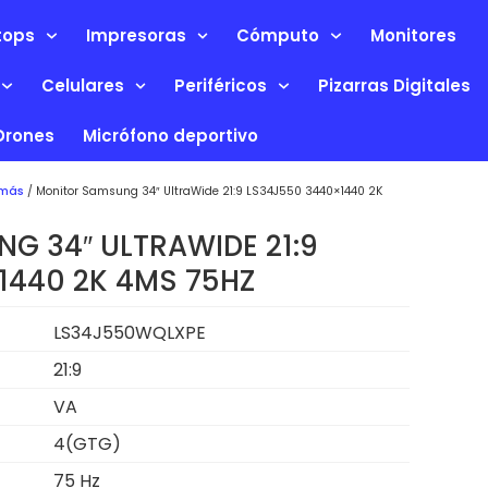
tops
Impresoras
Cómputo
Monitores
Celulares
Periféricos
Pizarras Digitales
Drones
Micrófono deportivo
 más
/ Monitor Samsung 34″ UltraWide 21:9 LS34J550 3440×1440 2K
G 34″ ULTRAWIDE 21:9
1440 2K 4MS 75HZ
LS34J550WQLXPE
21:9
VA
4(GTG)
75 Hz