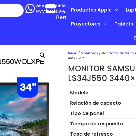
Whatsapp
Ubícanos
Productos Apple
Lap
977224427
Lima-
Perú
Proyectores
Tablets
Inicio
/
Monitores
/
Monitores de 34" a
4ms 75Hz
MONITOR SAMSUN
LS34J550 3440×
Modelo
Relación de aspecto
Tipo de panel
Tiempo de respuesta
Tasa de refresco