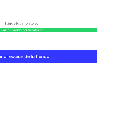
s
Etiqueta :
monitores
Haz tu pedido por Whatsapp
r dirección de la tienda