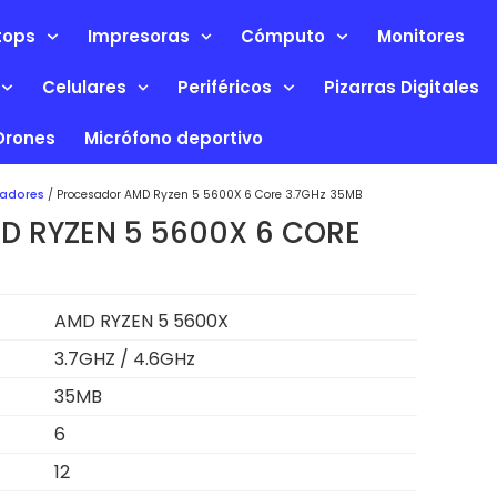
tops
Impresoras
Cómputo
Monitores
Celulares
Periféricos
Pizarras Digitales
Drones
Micrófono deportivo
adores
/ Procesador AMD Ryzen 5 5600X 6 Core 3.7GHz 35MB
 RYZEN 5 5600X 6 CORE
AMD RYZEN 5 5600X
3.7GHZ / 4.6GHz
35MB
6
12