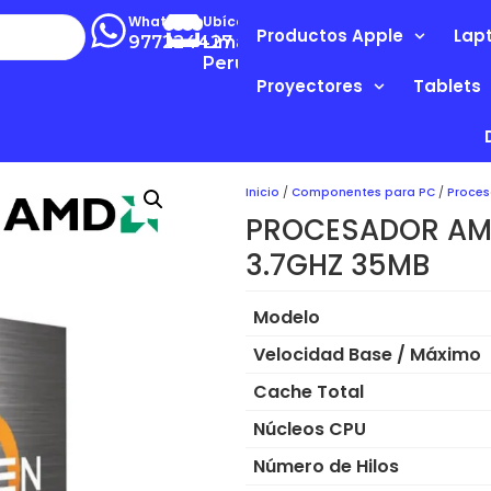
Whatsapp
Ubícanos
Productos Apple
Lap
977224427
Lima-
Perú
Proyectores
Tablets
Inicio
/
Componentes para PC
/
Proces
PROCESADOR AMD
3.7GHZ 35MB
Modelo
Velocidad Base / Máximo
Cache Total
Núcleos CPU
Número de Hilos