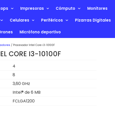
tops
Impresoras
Cómputo
Monitores
Celulares
Periféricos
Pizarras Digitales
Drones
Micrófono deportivo
adores
/ Procesador Intel Core i3-10100F
L CORE I3-10100F
4
8
3,60 GHz
Intel® de 6 MB
FCLGA1200