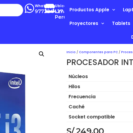
Whatsapp
Ubícanos
Productos Apple
Lap
977224427
Lima-
Perú
Proyectores
Tablets
Inicio
/
Componentes para PC
/
Proces
PROCESADOR INTE
Núcleos
Hilos
Frecuencia
Caché
Socket compatible
S/
249.00