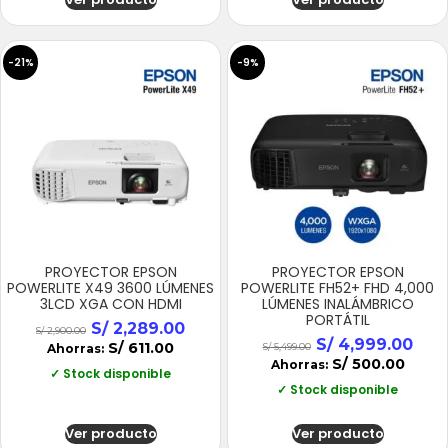
-21%
-9%
PROYECTOR EPSON
PROYECTOR EPSON
POWERLITE X49 3600 LÚMENES
POWERLITE FH52+ FHD 4,000
3LCD XGA CON HDMI
LÚMENES INALÁMBRICO
PORTÁTIL
S/
2,289.00
S/
2,900.00
S/
4,999.00
S/
611.00
Ahorras:
S/
5,499.00
S/
500.00
Ahorras:
✓ Stock disponible
✓ Stock disponible
Ver producto
Ver producto