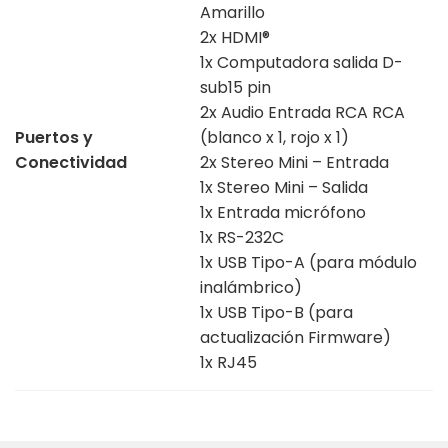
Amarillo
2x HDMI®
1x Computadora salida D-
sub15 pin
2x Audio Entrada RCA RCA
Puertos y
(blanco x 1, rojo x 1)
Conectividad
2x Stereo Mini – Entrada
1x Stereo Mini – Salida
1x Entrada micrófono
1x RS-232C
1x USB Tipo-A (para módulo
inalámbrico)
1x USB Tipo-B (para
actualización Firmware)
1x RJ45