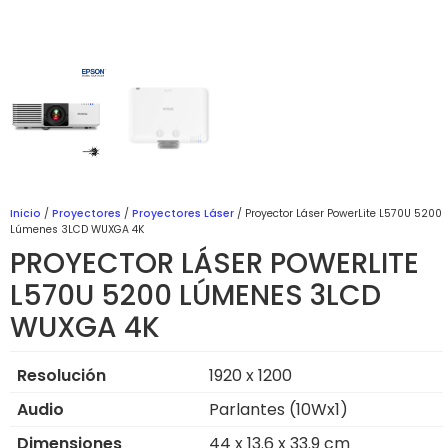
Inicio
/
Proyectores
/
Proyectores Láser
/ Proyector Láser PowerLite L570U 5200
Lúmenes 3LCD WUXGA 4K
PROYECTOR LÁSER POWERLITE
L570U 5200 LÚMENES 3LCD
WUXGA 4K
Resolución
1920 x 1200
Audio
Parlantes (10Wx1)
Dimensiones
44 x 13.6 x 33.9 cm