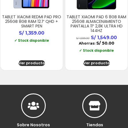
TABLET XIAOMI REDMI PAD PRO
TABLET XIAOMI PAD 6 8GB RAM
256GB 8GB RAM 12.1″ QHD +
256GB ALMACENAMIENTO
SMART PEN
PANTALLA 11″ 2,8K ULTRA HD
144HZ
S/
1,359.00
S/
1,549.00
S/
1,599.00
✓ Stock disponible
S/
50.00
Ahorras:
✓ Stock disponible
Ver producto
Ver producto
Sobre Nosotros
Tiendas