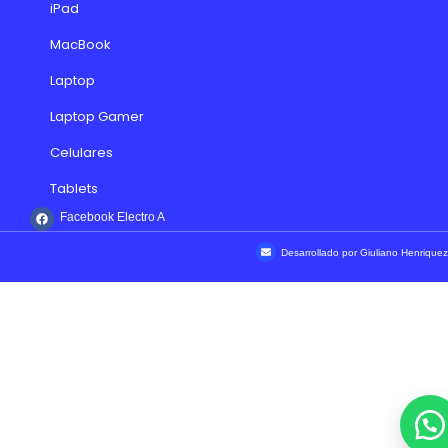
iPad
MacBook
Laptop
Laptop Gamer
Celulares
Tablets
Facebook Electro A
Desarrollado por Giuliano Henriquez