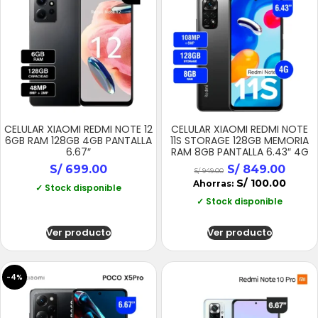
CELULAR XIAOMI REDMI NOTE 12
CELULAR XIAOMI REDMI NOTE
6GB RAM 128GB 4GB PANTALLA
11S STORAGE 128GB MEMORIA
6.67″
RAM 8GB PANTALLA 6.43″ 4G
S/
699.00
S/
849.00
S/
949.00
S/
100.00
Ahorras:
✓ Stock disponible
✓ Stock disponible
Ver producto
Ver producto
-4%