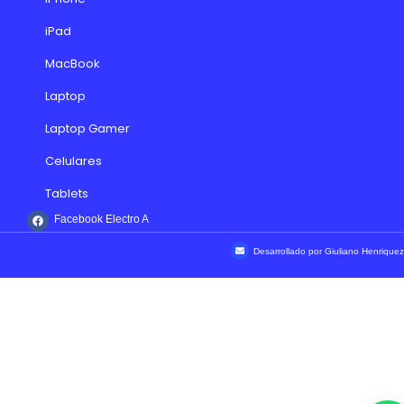
iPad
MacBook
Laptop
Laptop Gamer
Celulares
Tablets
Facebook Electro A
Desarrollado por Giuliano Henriquez