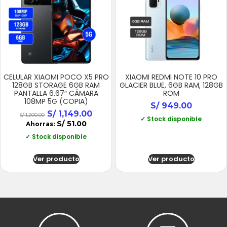
CELULAR XIAOMI POCO X5 PRO
XIAOMI REDMI NOTE 10 PRO
128GB STORAGE 6GB RAM
GLACIER BLUE, 6GB RAM, 128GB
PANTALLA 6.67″ CÁMARA
ROM
108MP 5G (COPIA)
S/
949.00
S/
1,149.00
S/
1,200.00
✓ Stock disponible
S/
51.00
Ahorras:
✓ Stock disponible
Ver producto
Ver producto