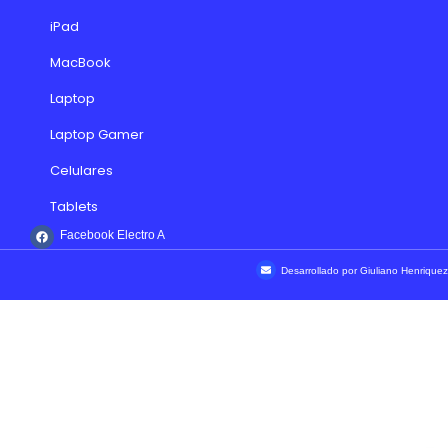
iPad
MacBook
Laptop
Laptop Gamer
Celulares
Tablets
Facebook Electro A
Desarrollado por Giuliano Henriquez