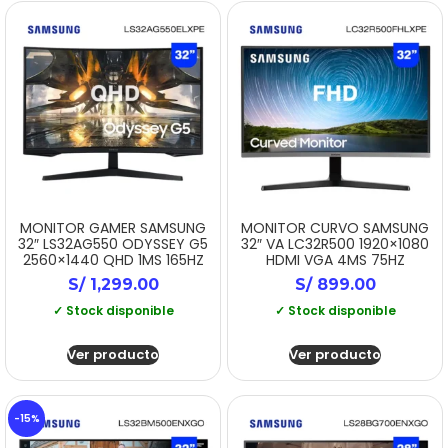
MONITOR GAMER SAMSUNG
MONITOR CURVO SAMSUNG
32″ LS32AG550 ODYSSEY G5
32″ VA LC32R500 1920×1080
2560×1440 QHD 1MS 165HZ
HDMI VGA 4MS 75HZ
S/
1,299.00
S/
899.00
✓ Stock disponible
✓ Stock disponible
Ver producto
Ver producto
-15%