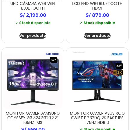
UHD CÁMARA WEB WIFI
LCD FHD WIFI BLUETOOTH
BLUETOOTH
HDMI
S/
2,199.00
S/
879.00
✓ Stock disponible
✓ Stock disponible
Ver producto
Ver producto
MONITOR GAMER SAMSUNG
MONITOR GAMER ASUS ROG
ODYSSEY G3 32AG320 32″
SWIFT PG329Q 2K FAST IPS
165HZ 1MS
175HZ HDR10
S/
999.00
✓ Stock disponible