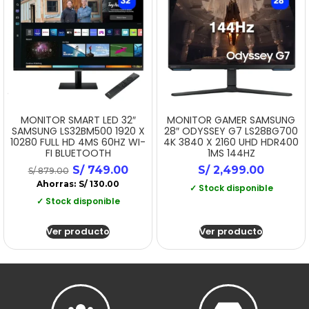
MONITOR SMART LED 32″
MONITOR GAMER SAMSUNG
SAMSUNG LS32BM500 1920 X
28″ ODYSSEY G7 LS28BG700
10280 FULL HD 4MS 60HZ WI-
4K 3840 X 2160 UHD HDR400
FI BLUETOOTH
1MS 144HZ
S/
749.00
S/
2,499.00
S/
879.00
Ahorras:
S/
130.00
✓ Stock disponible
✓ Stock disponible
Ver producto
Ver producto