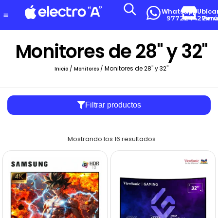
Whatsapp
Ubíca
977224427
Lima-Per
Monitores de 28" y 32"
/
/ Monitores de 28" y 32"
Inicio
Monitores
Filtrar productos
Mostrando los 16 resultados