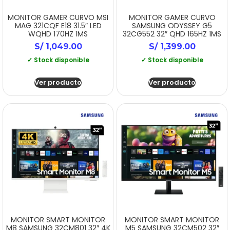
MONITOR GAMER CURVO MSI
MONITOR GAMER CURVO
MAG 321CQF E18 31.5″ LED
SAMSUNG ODYSSEY G5
WQHD 170HZ 1MS
32CG552 32″ QHD 165HZ 1MS
S/
1,049.00
S/
1,399.00
✓ Stock disponible
✓ Stock disponible
Ver producto
Ver producto
MONITOR SMART MONITOR
MONITOR SMART MONITOR
M8 SAMSUNG 32CM801 32″ 4K
M5 SAMSUNG 32CM502 32″