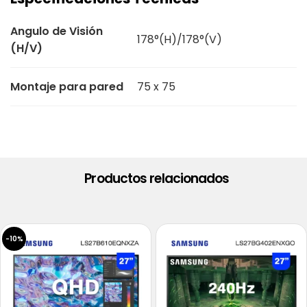
Angulo de Visión
178°(H)/178°(V)
(H/V)
Montaje para pared
75 x 75
Productos relacionados
-10%