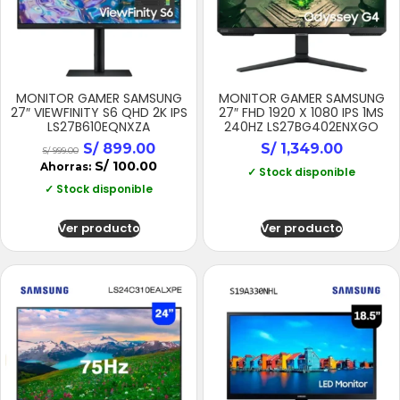
MONITOR GAMER SAMSUNG
MONITOR GAMER SAMSUNG
27″ VIEWFINITY S6 QHD 2K IPS
27″ FHD 1920 X 1080 IPS 1MS
LS27B610EQNXZA
240HZ LS27BG402ENXGO
S/
899.00
S/
1,349.00
S/
999.00
S/
100.00
Ahorras:
✓ Stock disponible
✓ Stock disponible
Ver producto
Ver producto