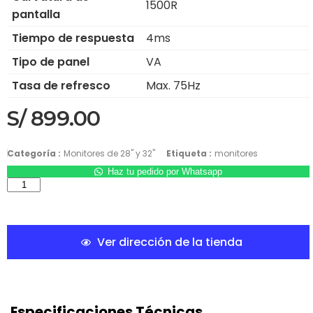
1500R
pantalla
Tiempo de respuesta
4ms
Tipo de panel
VA
Tasa de refresco
Max. 75Hz
S/
899.00
Categoría :
Monitores de 28" y 32"
Etiqueta :
monitores
Haz tu pedido por Whatsapp
Ver dirección de la tienda
Especificaciones Técnicas