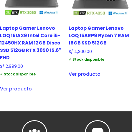
Laptop Gamer Lenovo
Laptop Gamer Lenovo
LOQ 15IAX9 Intel Core i5-
LOQ 15ARP9 Ryzen 7 RAM
12450HX RAM 12GB Disco
16GB SSD 512GB
SSD 512GB RTX 3050 15.6″
S/
4,300.00
FHD
✓ Stock disponible
S/
2,999.00
Ver producto
✓ Stock disponible
Ver producto