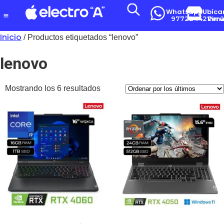
Whatsapp
Ubíca
977224427
Lima-Per
Inicio
/ Productos etiquetados “lenovo”
lenovo
Mostrando los 6 resultados