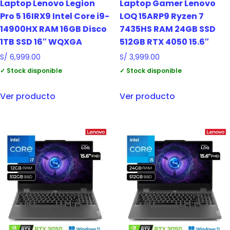
Laptop Lenovo Legion
Laptop Gamer Lenovo
Pro 5 16IRX9 Intel Core i9-
LOQ 15ARP9 Ryzen 7
14900HX RAM 16GB Disco
7435HS RAM 24GB SSD
1TB SSD 16″ WQXGA
512GB RTX 4050 15.6″
S/
6,999.00
S/
3,999.00
✓ Stock disponible
✓ Stock disponible
Ver producto
Ver producto