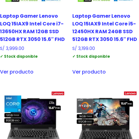
Laptop Gamer Lenovo
Laptop Gamer Lenovo
LOQ 15IAX9 Intel Core i7-
LOQ 15IAX9 Intel Core i5-
13650HX RAM 12GB SSD
12450HX RAM 24GB SSD
512GB RTX 3050 15.6″ FHD
512GB RTX 3050 15.6″ FHD
S/
3,999.00
S/
3,199.00
✓ Stock disponible
✓ Stock disponible
Ver producto
Ver producto