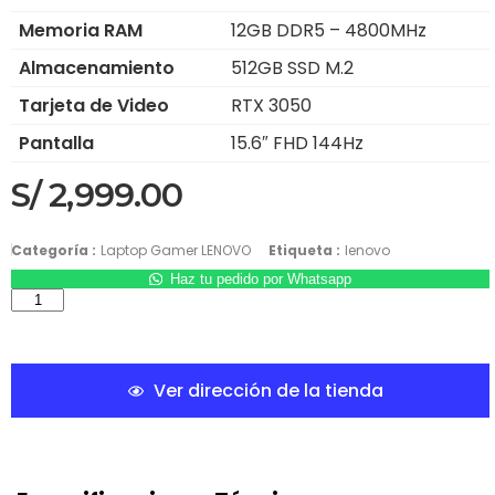
Memoria RAM
12GB DDR5 – 4800MHz
Almacenamiento
512GB SSD M.2
Tarjeta de Video
RTX 3050
Pantalla
15.6″ FHD 144Hz
S/
2,999.00
Categoría :
Laptop Gamer LENOVO
Etiqueta :
lenovo
Haz tu pedido por Whatsapp
Ver dirección de la tienda