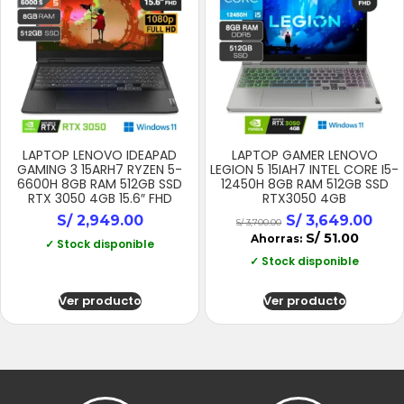
LAPTOP LENOVO IDEAPAD
LAPTOP GAMER LENOVO
GAMING 3 15ARH7 RYZEN 5-
LEGION 5 15IAH7 INTEL CORE I5-
6600H 8GB RAM 512GB SSD
12450H 8GB RAM 512GB SSD
RTX 3050 4GB 15.6″ FHD
RTX3050 4GB
S/
2,949.00
S/
3,649.00
S/
3,700.00
S/
51.00
Ahorras:
✓ Stock disponible
✓ Stock disponible
Ver producto
Ver producto