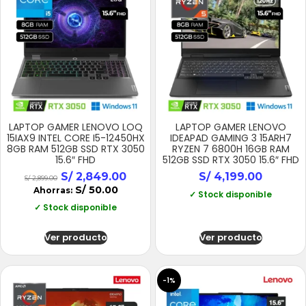
LAPTOP GAMER LENOVO LOQ
LAPTOP GAMER LENOVO
15IAX9 INTEL CORE I5-12450HX
IDEAPAD GAMING 3 15ARH7
8GB RAM 512GB SSD RTX 3050
RYZEN 7 6800H 16GB RAM
15.6″ FHD
512GB SSD RTX 3050 15.6″ FHD
S/
2,849.00
S/
4,199.00
S/
2,899.00
S/
50.00
Ahorras:
✓ Stock disponible
✓ Stock disponible
Ver producto
Ver producto
-1%