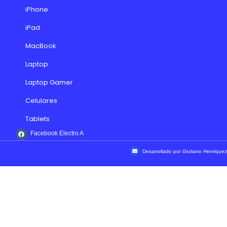
iPhone
iPad
MacBook
Laptop
Laptop Gamer
Celulares
Tablets
Facebook Electro A
Desarrollado por Giuliano Henriquez