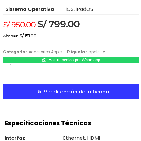
Sistema Operativo
iOS, iPadOS
S/
799.00
S/
950.00
S/
151.00
Ahorras:
Categoría :
Accesorios Apple
Etiqueta :
apple-tv
Haz tu pedido por Whatsapp
Ver dirección de la tienda
Especificaciones Técnicas
Interfaz
Ethernet, HDMI