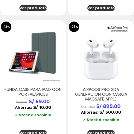
Ver producto
Ver producto
-13%
-25%
FUNDA CASE PARA IPAD CON
AIRPODS PRO 2DA
PORTALÁPICES
GENERACIÓN CON CARGA
MAGSAFE APPLE
S/
69.00
S/
79.00
S/
899.00
S/
10.00
Ahorras:
S/
1,199.00
S/
300.00
Ahorras:
✓ Stock disponible
✓ Stock disponible
Ver producto
Ver producto