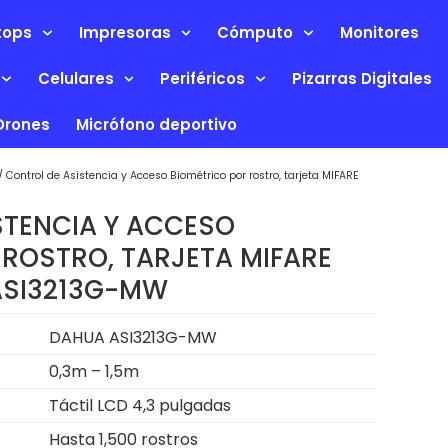
tops
Impresoras
Cómputo
Monitores
Celulares
Periféricos
Pizarras Digitales
Drones
Micrófono deportivo
/ Control de Asistencia y Acceso Biométrico por rostro, tarjeta MIFARE
STENCIA Y ACCESO
 ROSTRO, TARJETA MIFARE
ASI3213G-MW
DAHUA ASI3213G-MW
0,3m – 1,5m
Táctil LCD 4,3 pulgadas
Hasta 1,500 rostros