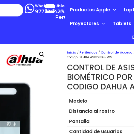
Whatsapp
Ubícanos
Productos Apple
Lap
977224427
Lima-
Perú
Proyectores
Tablets
Inicio
/
Periféricos
/
Control de Acceso
codigo DAHUA ASI3213G-MW
CONTROL DE ASI
BIOMÉTRICO POR
CODIGO DAHUA 
Modelo
Distancia al rostro
Pantalla
Cantidad de usuarios