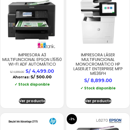
IMPRESORA A3
IMPRESORA LÁSER
MULTIFUNCIONAL EPSON L15150
MULTIFUNCIONAL
WI-FI ADF AUTOMÁTICO
MONOCROMÁTICO HP
LASERJET ENTERPRISE MFP
S/
4,499.00
S/
4,999.00
M636FH
S/
500.00
Ahorras:
S/
8,899.00
✓ Stock disponible
✓ Stock disponible
Ver producto
Ver producto
-3%