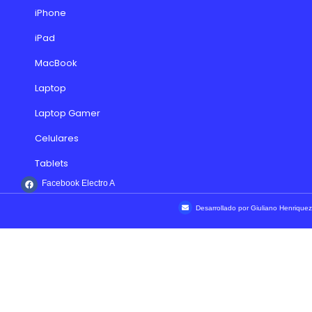
iPhone
iPad
MacBook
Laptop
Laptop Gamer
Celulares
Tablets
Facebook Electro A
Desarrollado por Giuliano Henriquez