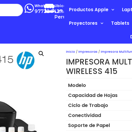
Whatsapp
Ubícanos
Productos Apple
Lap
977224427
Lima-
Perú
Proyectores
Tablets
Inicio
/
Impresoras
/
Impresora Multifu
IMPRESORA MULT
WIRELESS 415
Modelo
Capacidad de Hojas
Ciclo de Trabajo
Conectividad
Soporte de Papel