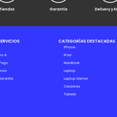
Tiendas
Garantía
Delivery y E
SERVICIOS
CATEGORÍAS DESTACADAS
iPhone
ro A
iPad
Pago
MacBook
Envio
Laptop
Garantía
Laptop Gamer
Celulares
Tablets