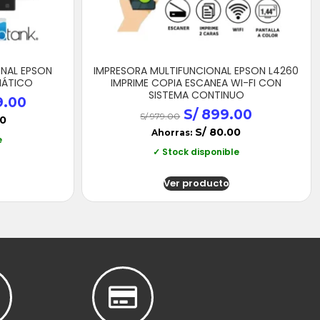
ONAL EPSON
IMPRESORA MULTIFUNCIONAL EPSON L4260
MÁTICO
IMPRIME COPIA ESCANEA WI-FI CON
SISTEMA CONTINUO
9.00
S/
899.00
S/
979.00
0
S/
80.00
Ahorras:
e
✓ Stock disponible
Ver producto