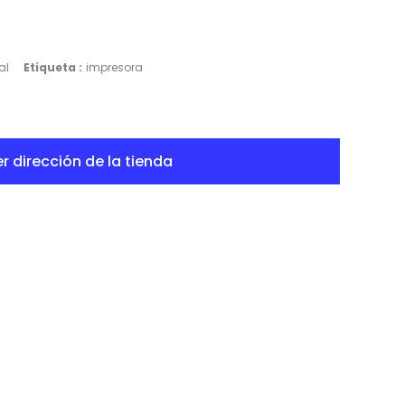
al
Etiqueta :
impresora
r dirección de la tienda