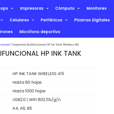
tops
Impresoras
Cómputo
Monitores
Celulares
Periféricos
Pizarras Digitales
Drones
Micrófono deportivo
ncional
/ Impresora Multifuncional HP Ink Tank Wireless 415
IFUNCIONAL HP INK TANK
HP INK TANK WIRELESS 415
Hasta 60 hojas
Hasta 1000 hojas
USB2.0 | WiFi 802.11b/g/n
A4, A6, B5