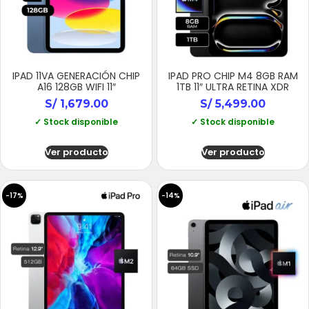
IPAD 11VA GENERACIÓN CHIP
IPAD PRO CHIP M4 8GB RAM
A16 128GB WIFI 11″
1TB 11″ ULTRA RETINA XDR
S/
1,679.00
S/
5,499.00
✓ Stock disponible
✓ Stock disponible
Ver producto
Ver producto
-17%
-14%