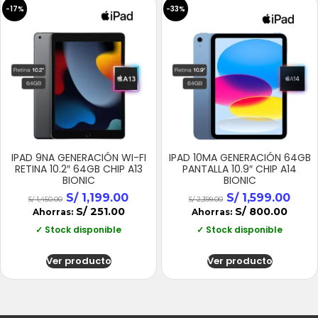
-17%
-33%
IPAD 9NA GENERACIÓN WI-FI
IPAD 10MA GENERACIÓN 64GB
RETINA 10.2″ 64GB CHIP A13
PANTALLA 10.9″ CHIP A14
BIONIC
BIONIC
S/
1,199.00
S/
1,599.00
S/
1,450.00
S/
2,399.00
S/
251.00
S/
800.00
Ahorras:
Ahorras:
✓ Stock disponible
✓ Stock disponible
Ver producto
Ver producto