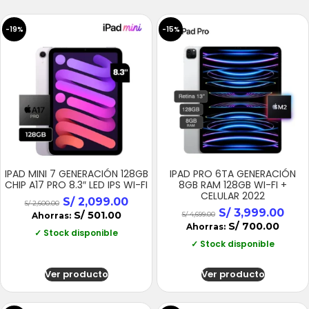
-19%
-15%
IPAD MINI 7 GENERACIÓN 128GB
IPAD PRO 6TA GENERACIÓN
CHIP A17 PRO 8.3″ LED IPS WI-FI
8GB RAM 128GB WI-FI +
CELULAR 2022
S/
2,099.00
S/
2,600.00
S/
3,999.00
S/
501.00
Ahorras:
S/
4,699.00
S/
700.00
Ahorras:
✓ Stock disponible
✓ Stock disponible
Ver producto
Ver producto