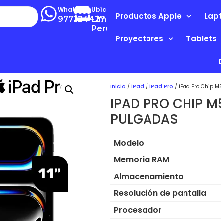
Whatsapp
Ubícanos
Productos Apple
Lap
977224427
Lima-
Perú
Proyectores
Tablets
Inicio
/
iPad
/
iPad Pro
/ iPad Pro Chip M
IPAD PRO CHIP M
PULGADAS
Modelo
Memoria RAM
Almacenamiento
Resolución de pantalla
Procesador