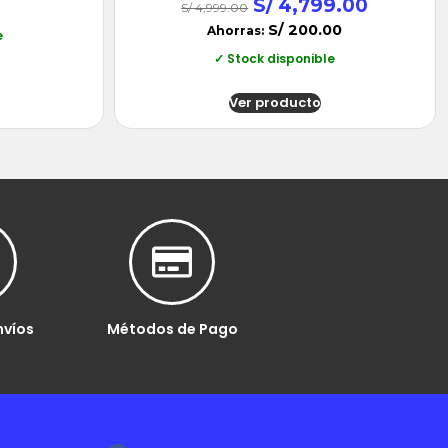
S/
4,799.00
S/
4,999.00
S/
200.00
Ahorras:
e
✓ Stock disponible
Ver producto
nvíos
Métodos de Pago