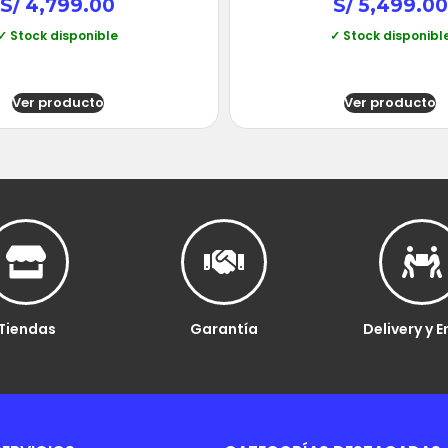
S/
4,799.00
S/
5,499.00
✓ Stock disponible
✓ Stock disponibl
Ver producto
Ver producto
Tiendas
Garantía
Delivery y E