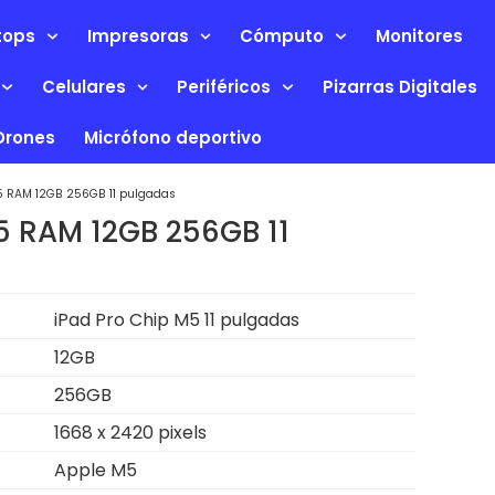
tops
Impresoras
Cómputo
Monitores
Celulares
Periféricos
Pizarras Digitales
Drones
Micrófono deportivo
5 RAM 12GB 256GB 11 pulgadas
5 RAM 12GB 256GB 11
iPad Pro Chip M5 11 pulgadas
12GB
256GB
1668 x 2420 pixels
Apple M5