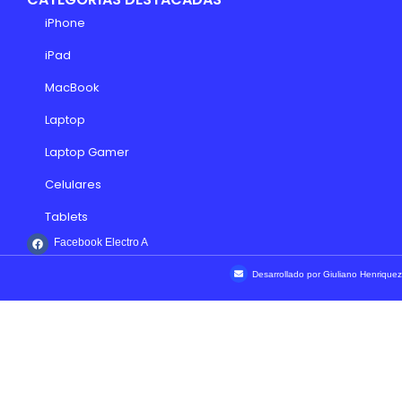
iPhone
iPad
MacBook
Laptop
Laptop Gamer
Celulares
Tablets
Facebook Electro A
Desarrollado por Giuliano Henriquez