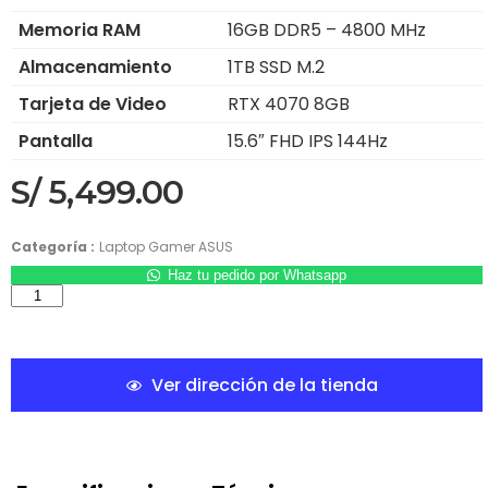
Memoria RAM
16GB DDR5 – 4800 MHz
Almacenamiento
1TB SSD M.2
Tarjeta de Video
RTX 4070 8GB
Pantalla
15.6″ FHD IPS 144Hz
S/
5,499.00
Categoría :
Laptop Gamer ASUS
Haz tu pedido por Whatsapp
Ver dirección de la tienda