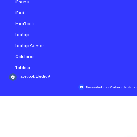
iPhone
iPad
MacBook
Laptop
Laptop Gamer
Celulares
Tablets
Facebook Electro A
Desarrollado por Giuliano Henriquez