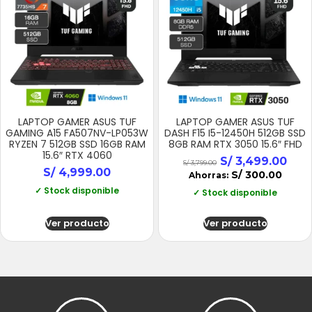
LAPTOP GAMER ASUS TUF
LAPTOP GAMER ASUS TUF
GAMING A15 FA507NV-LP053W
DASH F15 I5-12450H 512GB SSD
RYZEN 7 512GB SSD 16GB RAM
8GB RAM RTX 3050 15.6″ FHD
15.6″ RTX 4060
S/
3,499.00
S/
3,799.00
S/
4,999.00
S/
300.00
Ahorras:
✓ Stock disponible
✓ Stock disponible
Ver producto
Ver producto