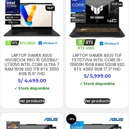
LAPTOP GAMER ASUS
LAPTOP GAMER ASUS TUF
VIVOBOOK PRO 15 Q533MJ-
FX707VV4 INTEL CORE I9-
U73050 INTEL CORE ULTRA 7
13900H 16GB RAM 512GB SSD
RAM 16GB SSD 1TB RTX 3050
RTX 4060 8GB 17.3″ FHD
6GB 15.6″ FHD
S/
5,999.00
S/
4,499.00
✓ Stock disponible
✓ Stock disponible
Ver producto
Ver producto
-8%