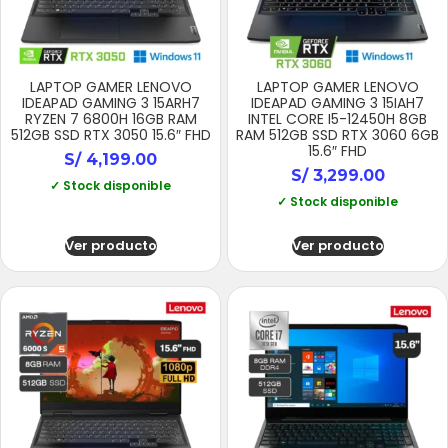
LAPTOP GAMER LENOVO
LAPTOP GAMER LENOVO
IDEAPAD GAMING 3 15ARH7
IDEAPAD GAMING 3 15IAH7
RYZEN 7 6800H 16GB RAM
INTEL CORE I5-12450H 8GB
512GB SSD RTX 3050 15.6″ FHD
RAM 512GB SSD RTX 3060 6GB
15.6″ FHD
S/
4,199.00
S/
3,299.00
✓ Stock disponible
✓ Stock disponible
Ver producto
Ver producto