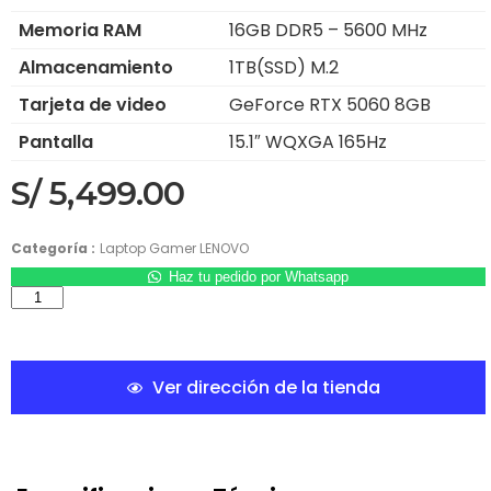
Memoria RAM
16GB DDR5 – 5600 MHz
Almacenamiento
1TB(SSD) M.2
Tarjeta de video
GeForce RTX 5060 8GB
Pantalla
15.1″ WQXGA 165Hz
S/
5,499.00
Categoría :
Laptop Gamer LENOVO
Haz tu pedido por Whatsapp
Ver dirección de la tienda