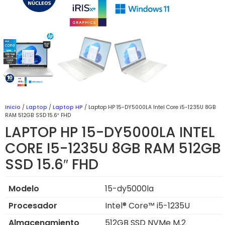
Inicio
/
Laptop
/
Laptop HP
/ Laptop HP 15-DY5000LA Intel Core i5-1235U 8GB
RAM 512GB SSD 15.6″ FHD
LAPTOP HP 15-DY5000LA INTEL
CORE I5-1235U 8GB RAM 512GB
SSD 15.6″ FHD
Modelo
15-dy5000la
Procesador
Intel® Core™ i5-1235U
Almacenamiento
512GB SSD NVMe M.2