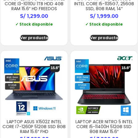
CORE I3-10110U 1TB HDD 4GB
INTEL CORE I5-1135G7, 256GB
RAM 15.6″ HD FREEDOS
SSD, 8GB RAM, 14″
S/
1,299.00
S/
1,999.00
✓ Stock disponible
✓ Stock disponible
Ver producto
Ver producto
LAPTOP ASUS X1502Z INTEL
LAPTOP ACER NITRO 5 INTEL
CORE I7-1260P 512GB SSD 8GB
CORE I5-11400H 512GB SSD
RAM 15.6″ FHD
8GB RAM 15.6″