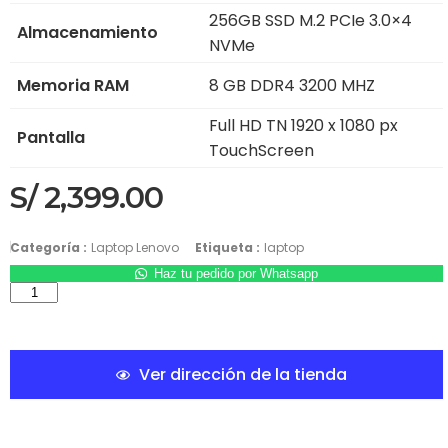
256GB SSD M.2 PCIe 3.0×4
Almacenamiento
NVMe
Memoria RAM
8 GB DDR4 3200 MHZ
Full HD TN 1920 x 1080 px
Pantalla
TouchScreen
S/
2,399.00
Categoría :
Laptop Lenovo
Etiqueta :
laptop
Haz tu pedido por Whatsapp
Ver dirección de la tienda