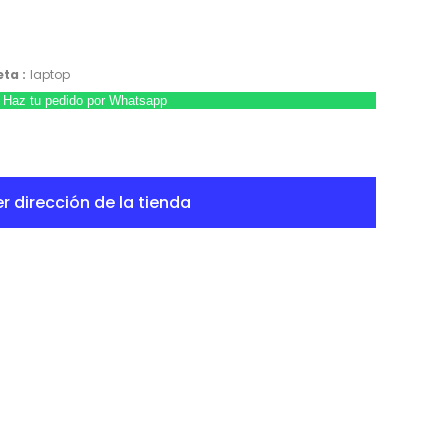
ta :
laptop
Haz tu pedido por Whatsapp
r dirección de la tienda