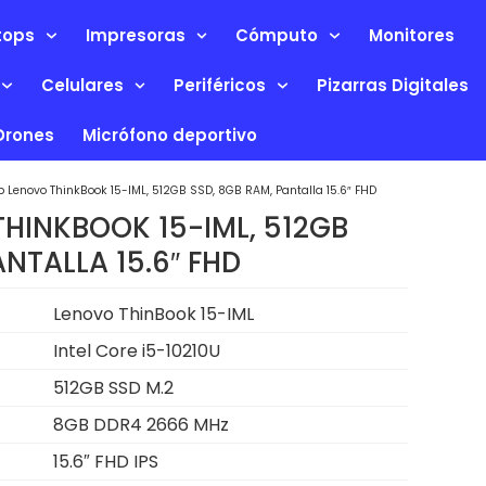
tops
Impresoras
Cómputo
Monitores
Celulares
Periféricos
Pizarras Digitales
Drones
Micrófono deportivo
p Lenovo ThinkBook 15-IML, 512GB SSD, 8GB RAM, Pantalla 15.6″ FHD
HINKBOOK 15-IML, 512GB
NTALLA 15.6″ FHD
Lenovo ThinBook 15-IML
Intel Core i5-10210U
512GB SSD M.2
8GB DDR4 2666 MHz
15.6″ FHD IPS