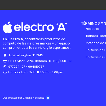
TÉRMINOS Y 
Nosotros
Tiendas Elect
En
Electro A
, encontrarás productos de
Métodos de 
cómputo de las mejores marcas y un equipo
comprometido a tu servicio. ¡Te esperamos!
Políticas de 
Jr. Washington N° 1345
Políticas de 
C.C. CyberPlaza, Tiendas: 1B-169 / SSB-119
977224427 - 994819757
Horario: Lun - Sab: 11:30am - 8:00pm
Desarrollado por Giuliano Henriquez