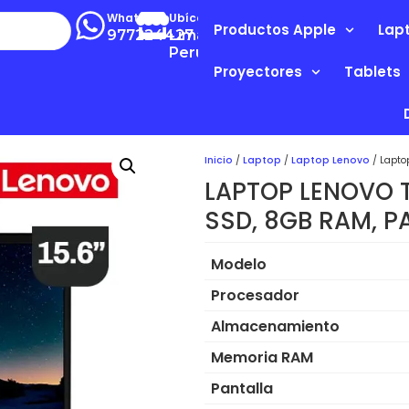
Whatsapp
Ubícanos
Productos Apple
Lap
977224427
Lima-
Perú
Proyectores
Tablets
Inicio
/
Laptop
/
Laptop Lenovo
/ Lapto
LAPTOP LENOVO T
SSD, 8GB RAM, PA
Modelo
Procesador
Almacenamiento
Memoria RAM
Pantalla