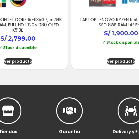
 INTEL CORE I5-1135G7, 512GB
LAPTOP LENOVO RYZEN 5 5
AM, FULL HD 1920×1080 OLED
SSD 8GB RAM 14″ F
K513E
S/
1,900.00
S/
2,799.00
✓ Stock disponibl
✓ Stock disponible
Ver producto
Ver producto
Tiendas
Garantía
Delivery y E