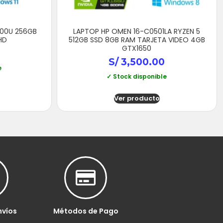
500U 256GB
LAPTOP HP OMEN 16-C0501LA RYZEN 5
HD
512GB SSD 8GB RAM TARJETA VIDEO 4GB
GTX1650
S/
3,500.00
e
✓ Stock disponible
Ver producto
nvíos
Métodos de Pago