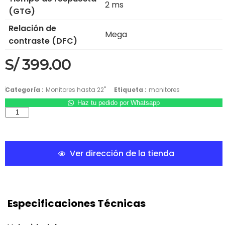
2 ms
(GTG)
Relación de
Mega
contraste (DFC)
S/
399.00
Categoría :
Monitores hasta 22"
Etiqueta :
monitores
Haz tu pedido por Whatsapp
Ver dirección de la tienda
Especificaciones Técnicas