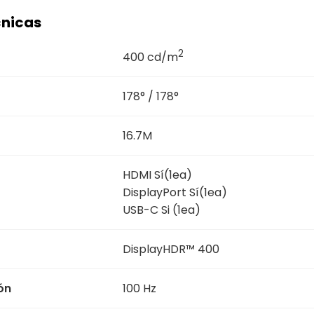
cnicas
2
400 cd/m
178° / 178°
16.7M
HDMI Sí(1ea)
DisplayPort Sí(1ea)
USB-C Si (1ea)
DisplayHDR™ 400
ón
100 Hz