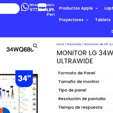
Whatsapp
Ubícanos
Productos Apple
Lap
977224427
Lima-
Perú
Proyectores
Tablets
Inicio
/
Monitores
/
Monitores de 34" a
MONITOR LG 34W
ULTRAWIDE
Formato de Panel
Tamaño de monitor
Tipo de panel
Resolución de pantalla
Tiempo de respuesta