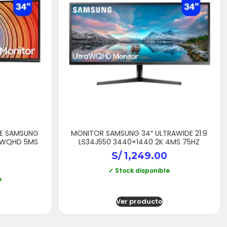
E SAMSUNG
MONITOR SAMSUNG 34″ ULTRAWIDE 21:9
0 WQHD 5MS
LS34J550 3440×1440 2K 4MS 75HZ
S/
1,249.00
✓ Stock disponible
e
Ver producto