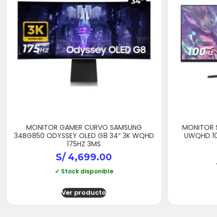
MONITOR GAMER CURVO SAMSUNG
MONITOR S
34BG850 ODYSSEY OLED G8 34″ 3K WQHD
UWQHD 10
175HZ 3MS
S/
4,699.00
✓ Stock disponible
Ver producto