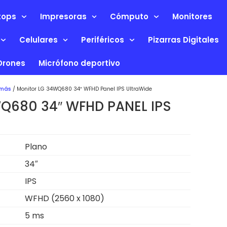
tops
Impresoras
Cómputo
Monitores
Celulares
Periféricos
Pizarras Digitales
Drones
Micrófono deportivo
 más
/ Monitor LG 34WQ680 34″ WFHD Panel IPS UltraWide
Q680 34″ WFHD PANEL IPS
Plano
34″
IPS
WFHD (2560 x 1080)
5 ms