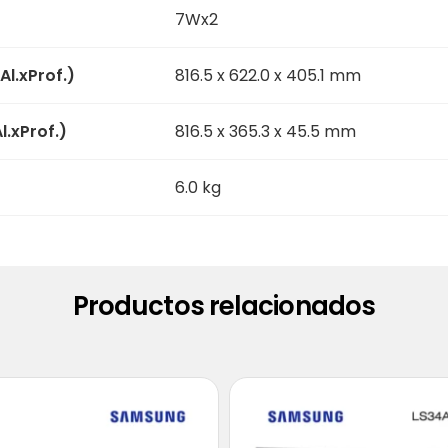
7Wx2
l.xProf.)
816.5 x 622.0 x 405.1 mm
l.xProf.)
816.5 x 365.3 x 45.5 mm
6.0 kg
Productos relacionados