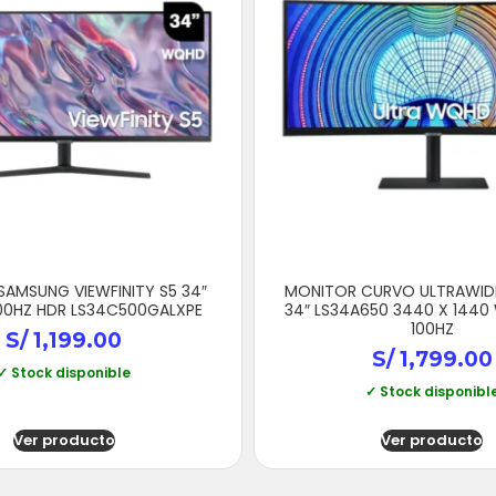
AMSUNG VIEWFINITY S5 34″
MONITOR CURVO ULTRAWID
0HZ HDR LS34C500GALXPE
34″ LS34A650 3440 X 144
100HZ
S/
1,199.00
S/
1,799.00
✓ Stock disponible
✓ Stock disponibl
Ver producto
Ver producto