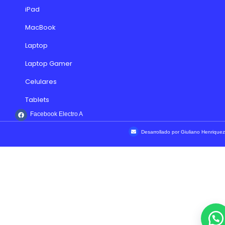
iPad
MacBook
Laptop
Laptop Gamer
Celulares
Tablets
Facebook Electro A
Desarrollado por Giuliano Henriquez