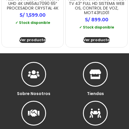
UHD 4K UN65AU7090 65″
TV 43″ FULL HD SISTEMA WEB
PROCESADOR CRYSTAL 4K
OS, CONTROL DE VOZ,
MOT43FLD01
S/
1,599.00
S/
899.00
✓ Stock disponible
✓ Stock disponible
Ver producto
Ver producto
Sobre Nosotros
Tiendas