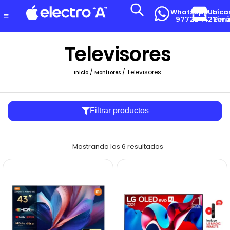
Whatsapp
Ubíca
977224427
Lima-Per
Televisores
/
/ Televisores
Inicio
Monitores
Filtrar productos
Mostrando los 6 resultados