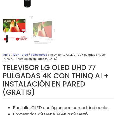
Inicio
/
Monitores
/
Televisores
/ Televisor LG OLED UHD 77 pulgadas 4K con
ThinQ AI + Instalación en Pared (GRATIS)
TELEVISOR LG OLED UHD 77
PULGADAS 4K CON THINQ AI +
INSTALACIÓN EN PARED
(GRATIS)
Pantalla: OLED ecológica con comodidad ocular
Procesador: α9 Gen4 AI 4K o α9 Gen6