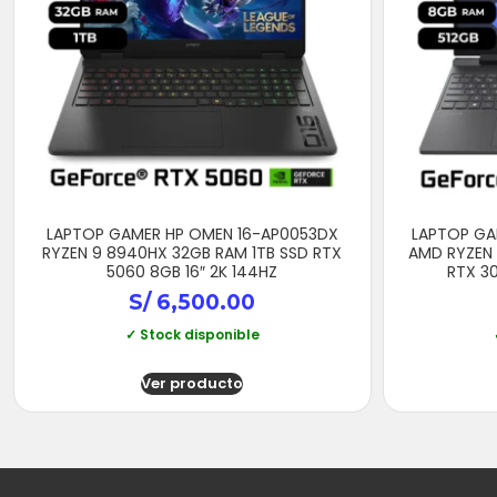
LAPTOP GAMER HP OMEN 16-AP0053DX
LAPTOP GA
RYZEN 9 8940HX 32GB RAM 1TB SSD RTX
AMD RYZEN 
5060 8GB 16″ 2K 144HZ
RTX 30
S/
6,500.00
✓ Stock disponible
Ver producto