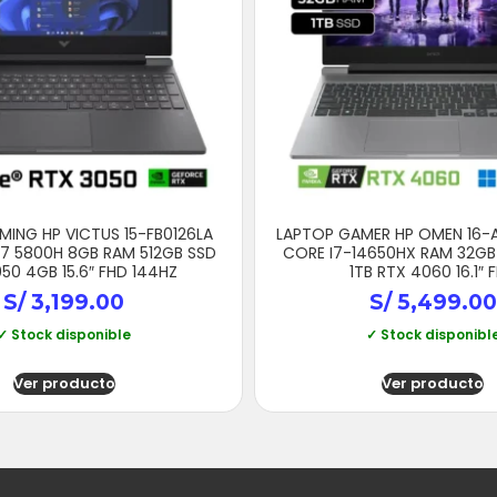
MING HP VICTUS 15-FB0126LA
LAPTOP GAMER HP OMEN 16-A
7 5800H 8GB RAM 512GB SSD
CORE I7-14650HX RAM 32GB
50 4GB 15.6″ FHD 144HZ
1TB RTX 4060 16.1″ 
S/
3,199.00
S/
5,499.00
✓ Stock disponible
✓ Stock disponibl
Ver producto
Ver producto