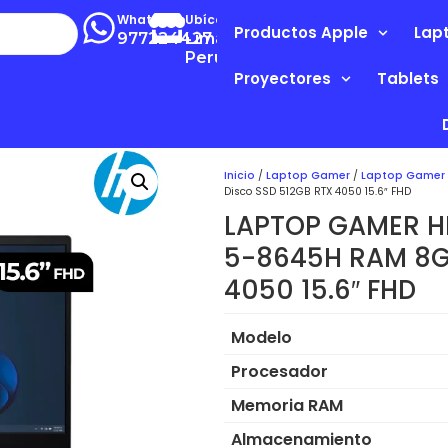
Whatsapp
Ubícanos
Productos Apple
Lap
977224427
Lima-
Perú
Proyectores
Tablets
Inicio
/
Laptop Gamer
/
Laptop Gamer
Disco SSD 512GB RTX 4050 15.6″ FHD
LAPTOP GAMER H
5-8645H RAM 8G
4050 15.6″ FHD
Modelo
Procesador
Memoria RAM
Almacenamiento