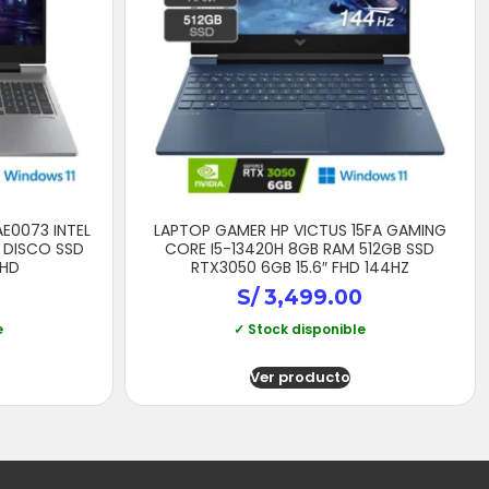
E0073 INTEL
LAPTOP GAMER HP VICTUS 15FA GAMING
 DISCO SSD
CORE I5-13420H 8GB RAM 512GB SSD
FHD
RTX3050 6GB 15.6″ FHD 144HZ
S/
3,499.00
e
✓ Stock disponible
Ver producto