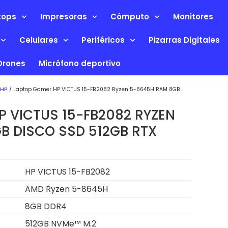
tops
Impresoras
Cómputo
Monitores
Celulares
Periféricos
Pizarras Digitales
Drones
Micrófono deportivo
 HP
/ Laptop Gamer HP VICTUS 15-FB2082 Ryzen 5-8645H RAM 8GB
P VICTUS 15-FB2082 RYZEN
B DISCO SSD 512GB RTX
HP VICTUS 15-FB2082
AMD Ryzen 5-8645H
8GB DDR4
512GB NVMe™ M.2