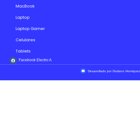
MacBook
Laptop
Laptop Gamer
Celulares
Tablets
Facebook Electro A
Desarrollado por Giuliano Henriquez