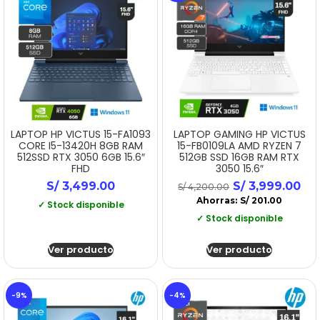
LAPTOP HP VICTUS 15-FA1093
LAPTOP GAMING HP VICTUS
CORE I5-13420H 8GB RAM
15-FB0109LA AMD RYZEN 7
512SSD RTX 3050 6GB 15.6″
512GB SSD 16GB RAM RTX
FHD
3050 15.6″
S/
3,499.00
S/
3,999.00
S/
4,200.00
Ahorras:
S/
201.00
✓ Stock disponible
✓ Stock disponible
Ver producto
Ver producto
-9%
-4%