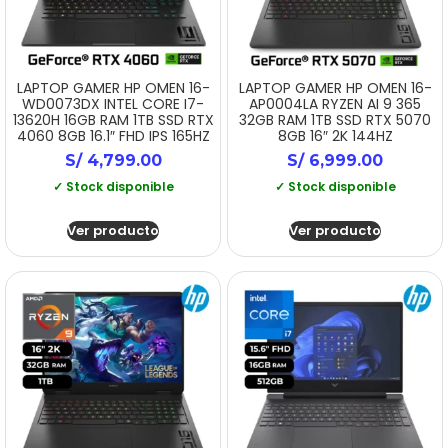
LAPTOP GAMER HP OMEN 16-
LAPTOP GAMER HP OMEN 16-
WD0073DX INTEL CORE I7-
AP0004LA RYZEN AI 9 365
13620H 16GB RAM 1TB SSD RTX
32GB RAM 1TB SSD RTX 5070
4060 8GB 16.1″ FHD IPS 165HZ
8GB 16″ 2K 144HZ
S/
4,799.00
S/
6,999.00
✓ Stock disponible
✓ Stock disponible
Ver producto
Ver producto