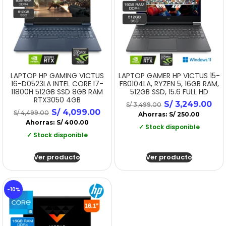
LAPTOP HP GAMING VICTUS
LAPTOP GAMER HP VICTUS 15-
16-D0523LA INTEL CORE I7-
FB0104LA, RYZEN 5, 16GB RAM,
11800H 512GB SSD 8GB RAM
512GB SSD, 15.6 FULL HD
RTX3050 4GB
S/
3,249.00
S/
3,499.00
S/
4,099.00
S/
4,499.00
Ahorras:
S/
250.00
Ahorras:
S/
400.00
✓ Stock disponible
✓ Stock disponible
Ver producto
Ver producto
-10%