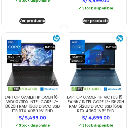
✓ Stock disponible
S/
5,499.00
✓ Stock disponible
Ver producto
Ver producto
LAPTOP GAMER HP OMEN 16-
LAPTOP GAMER HP VICTUS 15-
WD0073DX INTEL CORE I7-
FA1657 INTEL CORE I7-13620H
13620H RAM 16GB DISCO SSD
RAM 512GB DISCO SSD 16GB
1TB RTX 4060 16″ FHD
RTX 4060 15.6″ FHD
S/
5,499.00
S/
4,699.00
✓ Stock disponible
✓ Stock disponible