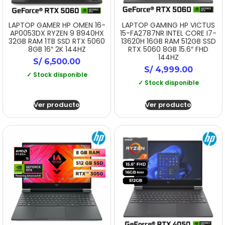
LAPTOP GAMER HP OMEN 16-
LAPTOP GAMING HP VICTUS
AP0053DX RYZEN 9 8940HX
15-FA2787NR INTEL CORE I7-
32GB RAM 1TB SSD RTX 5060
13620H 16GB RAM 512GB SSD
8GB 16″ 2K 144HZ
RTX 5060 8GB 15.6″ FHD
144HZ
S/
6,500.00
S/
4,999.00
✓ Stock disponible
✓ Stock disponible
Ver producto
Ver producto