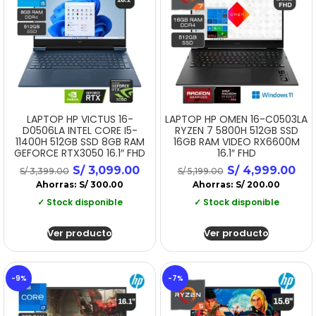
LAPTOP HP VICTUS 16-
LAPTOP HP OMEN 16-C0503LA
D0506LA INTEL CORE I5-
RYZEN 7 5800H 512GB SSD
11400H 512GB SSD 8GB RAM
16GB RAM VIDEO RX6600M
GEFORCE RTX3050 16.1″ FHD
16.1″ FHD
S/
3,099.00
S/
4,999.00
S/
3,399.00
S/
5,199.00
Ahorras:
S/
300.00
Ahorras:
S/
200.00
✓ Stock disponible
✓ Stock disponible
Ver producto
Ver producto
-9%
-7%