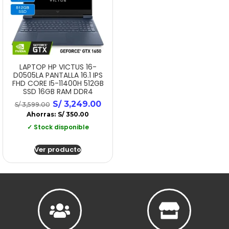
LAPTOP HP VICTUS 16-
D0505LA PANTALLA 16.1 IPS
FHD CORE I5-11400H 512GB
SSD 16GB RAM DDR4
S/
3,249.00
S/
3,599.00
Ahorras:
S/
350.00
✓ Stock disponible
Ver producto