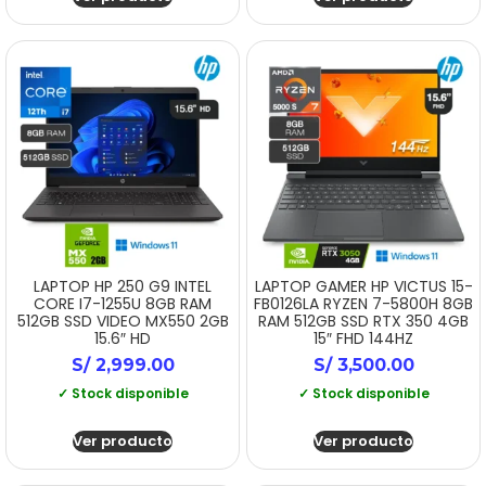
LAPTOP HP 250 G9 INTEL
LAPTOP GAMER HP VICTUS 15-
CORE I7-1255U 8GB RAM
FB0126LA RYZEN 7-5800H 8GB
512GB SSD VIDEO MX550 2GB
RAM 512GB SSD RTX 350 4GB
15.6″ HD
15″ FHD 144HZ
S/
2,999.00
S/
3,500.00
✓ Stock disponible
✓ Stock disponible
Ver producto
Ver producto