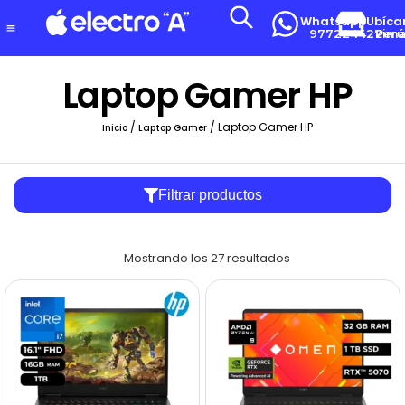
Whatsapp
Ubíca
977224427
Lima-Per
Laptop Gamer HP
/
/ Laptop Gamer HP
Inicio
Laptop Gamer
Filtrar productos
Mostrando los 27 resultados