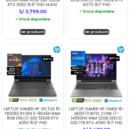
12650H RAM 16GB SSD 512GB
16GB DISCO SSD 512GB RTX
RTX 3050 15.6″ FHD 144HZ
4070 16.1″ FHD
S/
3,799.00
✓ Stock disponible
✓ Stock disponible
Ver producto
Ver producto
LAPTOP GAMER HP VICTUS 15-
LAPTOP GAMER HP OMEN 16-
FB2082 RYZEN 5-8645H RAM
AE0073 INTEL CORE I7-
8GB DISCO SSD 512GB RTX
14650HX RAM 32GB DISCO
4050 15.6″ FHD
SSD 1TB RTX 4060 16.1″ FHD