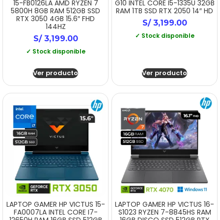
15-FB0126LA AMD RYZEN 7
G10 INTEL CORE I5-1335U 32GB
5800H 8GB RAM 512GB SSD
RAM 1TB SSD RTX 2050 14″ HD
RTX 3050 4GB 15.6″ FHD
S/
3,199.00
144HZ
✓ Stock disponible
S/
3,199.00
✓ Stock disponible
Ver producto
Ver producto
LAPTOP GAMER HP VICTUS 15-
LAPTOP GAMER HP VICTUS 16-
FA0007LA INTEL CORE I7-
S1023 RYZEN 7-8845HS RAM