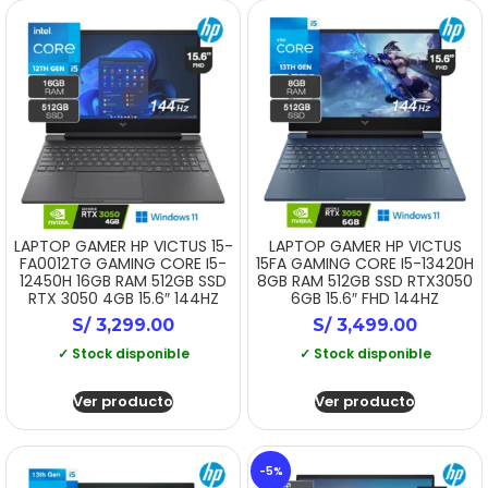
LAPTOP GAMER HP VICTUS 15-
LAPTOP GAMER HP VICTUS
FA0012TG GAMING CORE I5-
15FA GAMING CORE I5-13420H
12450H 16GB RAM 512GB SSD
8GB RAM 512GB SSD RTX3050
RTX 3050 4GB 15.6″ 144HZ
6GB 15.6″ FHD 144HZ
S/
3,299.00
S/
3,499.00
✓ Stock disponible
✓ Stock disponible
Ver producto
Ver producto
-5%