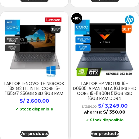
-10%
LAPTOP LENOVO THINKBOOK
LAPTOP HP VICTUS 16-
13S G2 ITL INTEL CORE I5-
D0505LA PANTALLA 16.1 IPS FHD
1135G7 256GB SSD 8GB RAM
CORE I5-11400H 512GB SSD
16GB RAM DDR4
S/
2,600.00
S/
3,249.00
S/
3,599.00
✓ Stock disponible
S/
350.00
Ahorras:
✓ Stock disponible
Ver producto
Ver producto