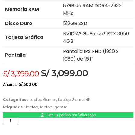
8 GB de RAM DDR4-2933
Memoria RAM
MHz
Disco Duro
512GB SSD
NVIDIA® GeForce® RTX 3050
Tarjeta Gráfica
4GB
Pantalla IPS FHD (1920 x
Pantalla
1080) de 16,1″
S/
3,099.00
S/
3,399.00
S/
300.00
Ahorras:
,
Categorías :
Laptop Gamer
Laptop Gamer HP
,
Etiquetas :
laptop
laptop-gamer
Haz tu pedido por Whatsapp