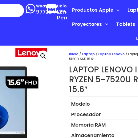
Whatsapp
Ubícanos
Productos Apple
Lap
977224427
Lima-
Perú
Proyectores
Tablets
Inicio
/
Laptop
/
Laptop Lenovo
/ Lapto
512GB SSD 15.6″
LAPTOP LENOVO 
RYZEN 5-7520U 
15.6″
Modelo
Procesador
Memoria RAM
Almacenamiento