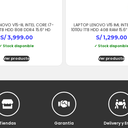
OVO V15-IIL INTEL CORE I7-
LAPTOP LENOVO V15 IML INT
TB HDD 8GB DDR4 15.6″ HD
10110U 1TB HDD 4GB RAM 15.6
S/
3,999.00
S/
1,299.00
✓ Stock disponible
✓ Stock disponibl
Ver producto
Ver producto
Tiendas
Garantía
Delivery y E