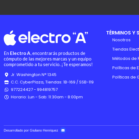
TÉRMINOS Y 
Nosotros
Tiendas Elect
En
Electro A
, encontrarás productos de
Métodos de 
cómputo de las mejores marcas y un equipo
comprometido a tu servicio. ¡Te esperamos!
Políticas de 
Jr. Washington N° 1345
Políticas de 
C.C. CyberPlaza, Tiendas: 1B-169 / SSB-119
977224427 - 994819757
Horario: Lun - Sab: 11:30am - 8:00pm
Desarrollado por Giuliano Henriquez