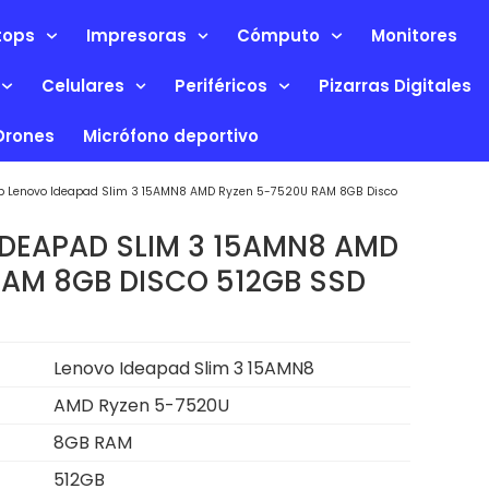
tops
Impresoras
Cómputo
Monitores
Celulares
Periféricos
Pizarras Digitales
Drones
Micrófono deportivo
p Lenovo Ideapad Slim 3 15AMN8 AMD Ryzen 5-7520U RAM 8GB Disco
IDEAPAD SLIM 3 15AMN8 AMD
RAM 8GB DISCO 512GB SSD
Lenovo Ideapad Slim 3 15AMN8
AMD Ryzen 5-7520U
8GB RAM
512GB