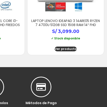
EL CORE I3-
LAPTOP LENOVO IDEAPAD 3 14ARE05 RYZEN
″ HD FREEDOS
7 4700U 512GB SSD 16GB RAM 14″ FHD
S/
3,099.00
e
✓ Stock disponible
Ver producto
nvíos
Métodos de Pago